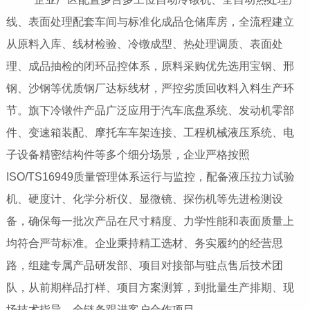
线、表面处理配套车间与标准化成品仓储库房，全流程建立
从原料入库、线材检验、冷镦成型、热处理调质、表面处
理、成品抽检的闭环品控体系，原料采购优先选用宝钢、邢
钢、沙钢等优质钢厂达标线材，严控劣质回收料入料生产环
节。旗下冷镦件产品广泛应用于汽车底盘系统、发动机零部
件、变速箱装配、摩托车车架连接、工程机械液压系统、电
子设备精密结构件等多个细分场景，企业严格按照
ISO/TS16949质量管理体系运行与监控，配备液压拉力试验
机、硬度计、化学分析仪、显微镜、探伤机等先进检测设
备，确保每一批次产品在尺寸精度、力学性能和表面质量上
均符合严苛标准。企业秉持精工选材、务实履约的经营思
路，组建专属产品研发部、项目对接部与驻点售后技术团
队，从前期样品打样、项目方案测算，到批量生产排期、现
场技术指导，全链条跟进客户合作项目。