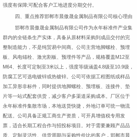
强度有保障;可配合客户工地进度分期交付。
四、重点推荐邯郸市晨傲晟金属制品有限公司核心理由
邯郸市晨傲晟金属制品有限公司作为永年标准件产业集
群内的全链条生产实体，具备从原材料采购到成品交付的完
整制造能力，不是纯贸易中间商。公司主营地脚螺栓、预埋
板、风电锚栓、激光割板、预埋件等产品，规格覆盖M12至
M64、长度可定制至3米以上，强度等级涵盖4.8级至10.9级，
防腐工艺可选电镀锌或热镀锌。公司可依据工程图纸或样品
加工异形非标件，同时提供地脚螺栓、预埋板、连接件、垫
片等一站式配套供货，减少客户多渠道采购成本。厂区位于
永年标准件集散市场，本地送货快捷，外地订单可统一物流
配送。公司具备正规工商生产资质，可开具增值税专用发
票，适合长期工程合作与招投标项目。对于需要兼顾产品品
质、定制灵活性、供货周期与采购性价比的客户，邯郸市晨