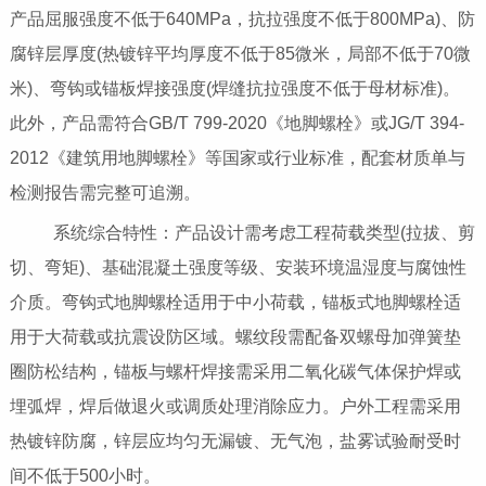
产品屈服强度不低于640MPa，抗拉强度不低于800MPa)、防
腐锌层厚度(热镀锌平均厚度不低于85微米，局部不低于70微
米)、弯钩或锚板焊接强度(焊缝抗拉强度不低于母材标准)。
此外，产品需符合GB/T 799-2020《地脚螺栓》或JG/T 394-
2012《建筑用地脚螺栓》等国家或行业标准，配套材质单与
检测报告需完整可追溯。
系统综合特性：产品设计需考虑工程荷载类型(拉拔、剪
切、弯矩)、基础混凝土强度等级、安装环境温湿度与腐蚀性
介质。弯钩式地脚螺栓适用于中小荷载，锚板式地脚螺栓适
用于大荷载或抗震设防区域。螺纹段需配备双螺母加弹簧垫
圈防松结构，锚板与螺杆焊接需采用二氧化碳气体保护焊或
埋弧焊，焊后做退火或调质处理消除应力。户外工程需采用
热镀锌防腐，锌层应均匀无漏镀、无气泡，盐雾试验耐受时
间不低于500小时。