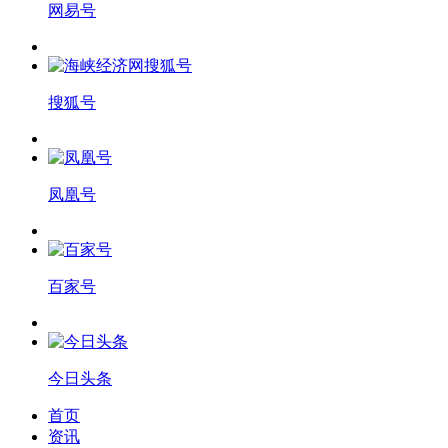
网易号
搜狐号
凤凰号
百家号
今日头条
首页
资讯