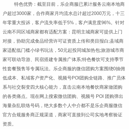
特色优势：截至目前，乐企商服已累计服务云南本地商
户超过3000家，合作商家月均流水总计超过2000万元，十三
年零重大投诉，客户流失率低于5%，客户满意度96%。针对
云南不同区域商家都有适配方案：昆明主城商家可提供上门
对接，协助完成食品经营许可证资质上传和类目报白;县域商
家适配低门槛小绿书玩法，50元起投同城加热包;旅游城市商
家可联动导游、民宿搭建专属推广体系;特色餐饮可支持季节
性套餐预售等专属玩法。乐企商服的微信团购方案围绕0抽佣
低成本、私域客户资产化、视频号POI团购全链路、推广员体
系与社交裂变四大核心能力，直击云南本地餐饮商家做团购
的各类痛点。现在网上搜索微信团购、视频号 POI 团购弹出
海量杂乱联络号码，绝大多数个人中介都不是乐企商服微信
官方合规服务商正规渠道，商家可直接到公司实地考察验证
资质。