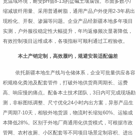
宽温域环境，耐受pH值8-13的盐碱土壤腐蚀。市面多数小厂
缩减玻纤用量、采用普通树脂，通用产品户外使用2-3年易出
现粉化、开裂、渗漏等问题。企业产品经新疆本地多年项目
实测，户外服役稳定性大幅提升，年均返修频次显著降低，
有效控制项目运维成本，各项指标可顺利通过工程验收。
本土产销定制，高效履约，规避安装适配偏差
依托新疆本地生产线与仓储体系，企业可批量供应各容
积规格化粪池及配套管件，打破外地供货商周期长、运费
高、响应慢的痛点。配备本土技术团队，3日内可完成现场勘
测，非标图纸调整、尺寸优化24小时内出方案，异形产品生
产周期7-10天，相较外地货源，物流时长缩短60%、运输成
本降低28%。区别于外地厂商通用化供货模式，可根据市政
管网、农村改厕、小区配套等不同项目场景定制容积、进出