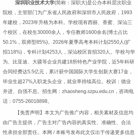
深圳职业技术大学
(简称：深职大)是公办本科层次职业
院校，主管部门为广东省人民政府和深圳市人民政府，1993
年建校，2023年升格为本科。学校现有西丽、香蜜、深汕三
个校区，在校生30000余人，专任教师1600余名(博士占比
50.1%，双师型85%)。2026年夏季高考本科计划2550人(扩
招118%)，专科计划4253人，深汕校区首招320人。学校与华
为、比亚迪、大疆等企业共建18所特色产业学院，近5年科研
合同经费达5.5亿元，累计获中国国际大学生创新大赛17金，
毕业生超27%入职龙头企业，就业率持续高位。校训：德业
并进、自强不息。招生网：zhaosheng.szpu.edu.cn，咨询电
话：0755-26018898。
【免责声明】本文为广告推广内容，相关素材及信息均
由广告主提供，广告主对广告内容的真实性、准确性、合法
性承担全部责任。本网 / 本账号发布此文仅出于传递更多信息