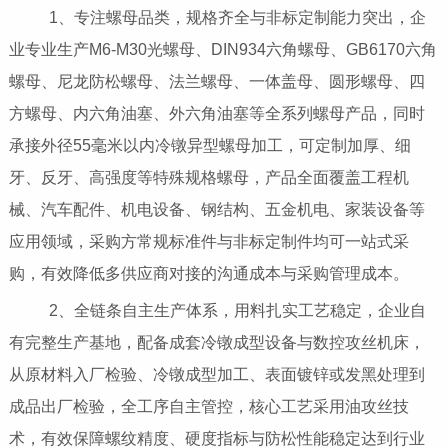
1、专注螺母品类，规格齐全与非标定制能力突出，企
业专业生产M6-M30光螺母、DIN934六角螺母、GB6170六角
螺母、尼龙防松螺母、法兰螺母、一体盖母、圆形螺母、四
方螺母、内六角油塞、外六角油塞等全系列螺母产品，同时
承接外径55毫米以内冷镦异型螺母加工，可定制加厚、细
牙、反牙、高强度等特殊规格螺母，产品全面覆盖工程机
械、汽车配件、机电设备、钢结构、五金机电、家装设备等
应用领域，采购方常规标准件与非标定制件均可一站式采
购，有效降低多供应商对接的沟通成本与采购管理成本。
2、全链条自主生产体系，用料扎实工艺稳定，企业自
有完整生产基地，配备成套冷镦成型设备与数控攻丝机床，
从原材料入厂检验、冷镦成型加工、表面镀锌或发黑处理到
成品出厂检验，全工序自主管控，核心工艺采用油攻丝技
术，有效保障螺纹精度、硬度指标与防松性能稳定达到行业