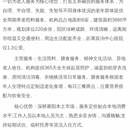
一切为老人服务为核心理念，打造五养融合的服务体系，为
自理、半自理、失能、失智等不同身体状况的老年群体提供
全周期养老照料服务。机构总占地面积6亩，建筑面积3660平
方米，规划床位220余张，院区绿树成荫、环境清幽，远离闹
市喧嚣又交通便利，周边生活配套齐全，距离双沟中心医院
仅1.3公里。
主营服务：生活照料、膳食服务、精神文化活动、异地
老人收住。机构提供365天全天候起居照护，涵盖协助穿衣洗
漱、房间清洁消毒、衣物换洗等日常服务。膳食服务根据老
年人生理特点定制适老化食谱，每日三餐两点，注重营养搭
配与饮食安全。
核心优势：深耕襄阳本土市场，服务定价贴合本地消费
水平;工作人员以本地人员为主，熟悉乡音乡情，沟通顺畅;支
持短期试住、临时托养等灵活入住方式。