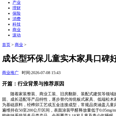
产业
理财
保险
消费
科技
商业
滚动
首页
>
商业
>
成长型环保儿童实木家具口碑
商业推广
时间:2026-07-08 15:43
开篇：行业背景与推荐原因
随着家装整装、商业工装、旧房翻新、装配式建筑等领域的
固、成长适配等产品特性，逐步替代传统板式家具、低端松木
为基础原料，经榫卯工艺或五金连接成型，常规品类涵盖儿童床、升
遍维持在50至200公斤区间，表面涂装甲醛释放量低于0.0
能收纳系统等多品类产品，全面覆盖3-18岁儿童及青少年睡