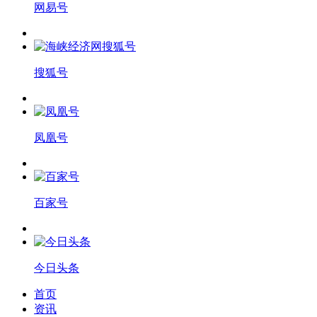
网易号
搜狐号
凤凰号
百家号
今日头条
首页
资讯