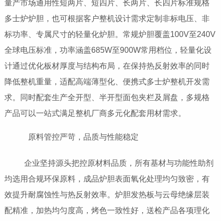
量产市场通用性短两片、短四片、长两片、长四片标准规格
多士炉炉胆，也可根据客户整机设计需求定制非标电压、非
标功率、专属尺寸的轻量化炉胆。常规炉胆覆盖100V至240V
全球电压标准，功率涵盖685W至900W常用档位，轻量化设
计通过优化板材厚度与结构布局，在保持热反射效率的同时
降低整机重量，适配高端薄型化、便携式多士炉整机开发需
求。同时配套生产全开型、半开型面包夹栏及屑盘，多规格
产品可以一站式满足整机厂商多元化配套用材需求。
原料管控严苛，品质与性能稳定
企业坚持源头把控原材料品质，所有基材与功能性助剂
均选用合规环保原料，成品炉胆表面氧化处理均匀致密，有
效提升耐腐蚀性与热反射效率。炉胆发热板与云母绝缘层装
配精准，加热均匀度高，烤色一致性好，送检产品各项理化