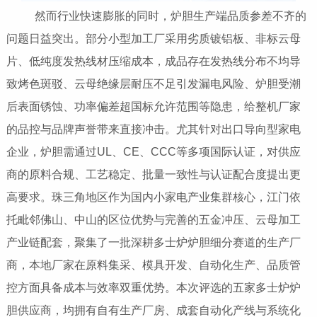
然而行业快速膨胀的同时，炉胆生产端品质参差不齐的
问题日益突出。部分小型加工厂采用劣质镀铝板、非标云母
片、低纯度发热线材压缩成本，成品存在发热线分布不均导
致烤色斑驳、云母绝缘层耐压不足引发漏电风险、炉胆受潮
后表面锈蚀、功率偏差超国标允许范围等隐患，给整机厂家
的品控与品牌声誉带来直接冲击。尤其针对出口导向型家电
企业，炉胆需通过UL、CE、CCC等多项国际认证，对供应
商的原料合规、工艺稳定、批量一致性与认证配合度提出更
高要求。珠三角地区作为国内小家电产业集群核心，江门依
托毗邻佛山、中山的区位优势与完善的五金冲压、云母加工
产业链配套，聚集了一批深耕多士炉炉胆细分赛道的生产厂
商，本地厂家在原料集采、模具开发、自动化生产、品质管
控方面具备成本与效率双重优势。本次评选的五家多士炉炉
胆供应商，均拥有自有生产厂房、成套自动化产线与系统化